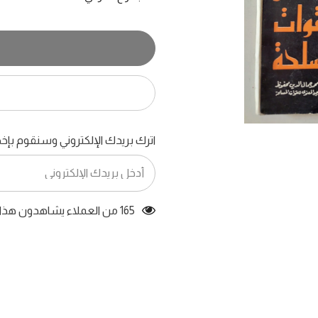
عبد
عبد
الناصر
الناصر
والقوات
والقوات
المسلحة
المسلحة
/
/
محمد
محمد
جمال
جمال
الدين
الدين
محفوظ
محفوظ
اترك بريدك الإلكتروني وسنقوم بإخط
165 من العملاء يشاهدون هذا المنتج