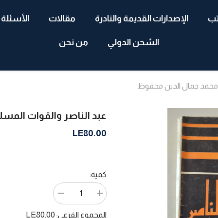
تب
الإصدارات القديمة والنادرة
مقالات
الأسئلة 
الشحن الدولي
من نحن
/ محمد جمال الدين محفوظ
عبد الناصر والقوات المس
LE80.00
كمية:
زيادة
تقليل
الكمية
الكمية
ل
ل
LE80.00
المجموع الفرعي: