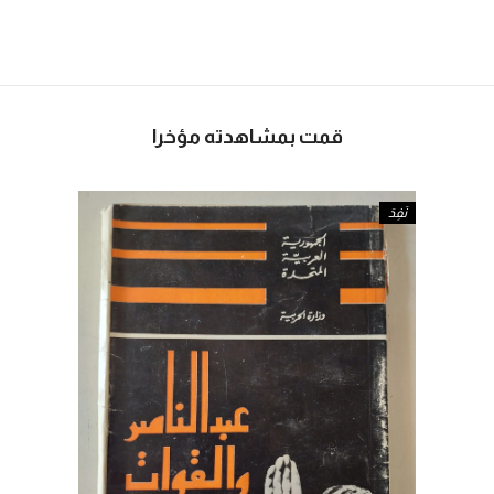
قمت بمشاهدته مؤخرا
نَفِدَ