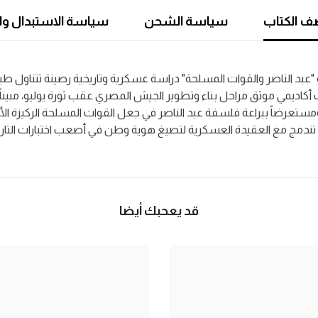
 الكتاب
سياسة الشحن
سياسة الاستبدال وا
بد الناصر والقوات المسلحة" دراسة عسكرية وتاريخية رصينة تتناول طبيعة
اديمي موثق مراحل بناء وتطوير الجيش المصري عقب ثورة يوليو، مبيناً 
، ومستعرضاً ببراعة فلسفة عبد الناصر في جعل القوات المسلحة الركيزة 
 تندمج مع العقيدة العسكرية لتصيغ هوية وطن في أصعب اختبارات التار
قد يعحبك أيضا