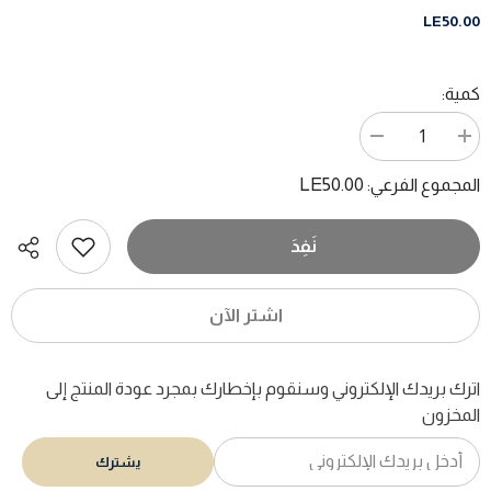
LE50.00
كمية:
زيادة
تقليل
الكمية
الكمية
ل
ل
LE50.00
المجموع الفرعي:
مسرحية
مسرحية
الدكتور
الدكتور
جوناثان
جوناثان
/
/
نَفِدَ
ونستون
ونستون
تشرشل
تشرشل
اشتر الآن
اترك بريدك الإلكتروني وسنقوم بإخطارك بمجرد عودة المنتج إلى
المخزون
يشترك