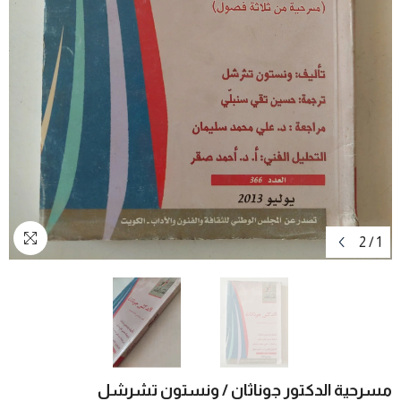
2
/
1
مسرحية الدكتور جوناثان / ونستون تشرشل