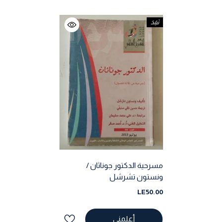
نَفِدَ
مسرحية الدكتور جوناثان /
ونستون تشرشل
LE50.00
أعلمني