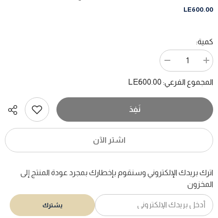
LE600.00
كمية:
زيادة
تقليل
الكمية
الكمية
ل
ل
LE600.00
المجموع الفرعي:
فى
فى
فلسفة
فلسفة
اللغة
اللغة
/
/
نَفِدَ
كمال
كمال
يوسف
يوسف
الحاج
الحاج
-
-
اشتر الآن
هارد
هارد
كفر
كفر
اترك بريدك الإلكتروني وسنقوم بإخطارك بمجرد عودة المنتج إلى
المخزون
يشترك