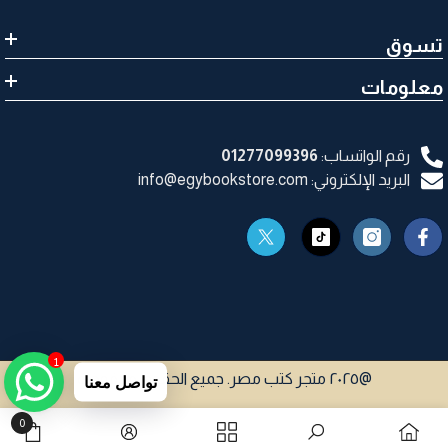
تسوق
معلومات
رقم الواتساب:
01277099396
البريد الإلكتروني: info@egybookstore.com
1
@٢٠٢٥ متجر كتب مصر. جميع الحقوق محفوظة
تواصل معنا
0
0