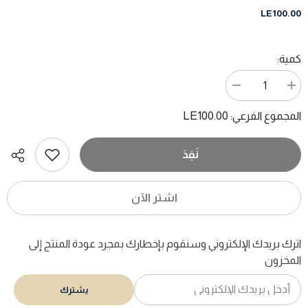
LE100.00
كمية:
زيادة
تقليل
الكمية
الكمية
ل
ل
LE100.00
المجموع الفرعي:
ما
ما
العلمانية
العلمانية
؟
؟
/
/
نَفِدَ
كاترين
كاترين
كنسلر
كنسلر
اشتر الآن
اترك بريدك الإلكتروني وسنقوم بإخطارك بمجرد عودة المنتج إلى
المخزون
يشترك