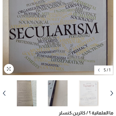
5
/
1
ما العلمانية ؟ / كاترين كنسلر