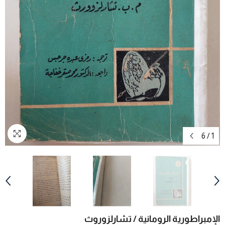
6
/
1
الإمبراطورية الرومانية / تشارلزوروث