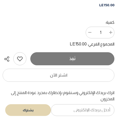
LE150.00
كمية:
زيادة
تقليل
الكمية
الكمية
ل
ل
LE150.00
المجموع الفرعي:
الإمبراطورية
الإمبراطورية
الرومانية
الرومانية
/
/
تشارلزوروث
تشارلزوروث
نَفِدَ
اشتر الآن
اترك بريدك الإلكتروني وسنقوم بإخطارك بمجرد عودة المنتج إلى
المخزون
يشترك