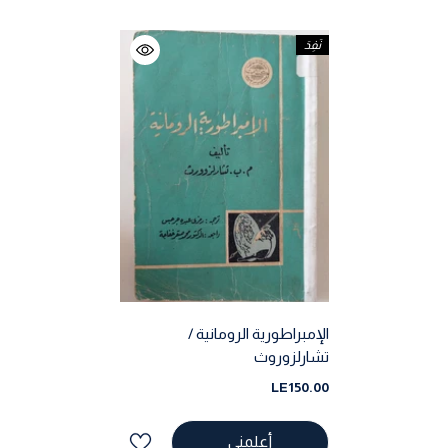
نَفِدَ
الإمبراطورية الرومانية /
تشارلزوروث
LE150.00
أعلمني