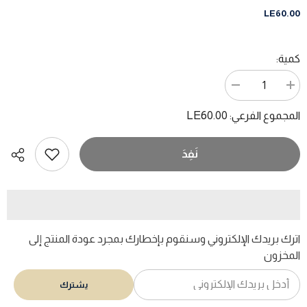
LE60.00
كمية:
زيادة
تقليل
الكمية
الكمية
ل
ل
LE60.00
المجموع الفرعي:
كلاسيكيات
كلاسيكيات
السينما
السينما
المصرية
المصرية
/
/
نَفِدَ
على
على
أبو
أبو
شادى
شادى
اترك بريدك الإلكتروني وسنقوم بإخطارك بمجرد عودة المنتج إلى
المخزون
يشترك