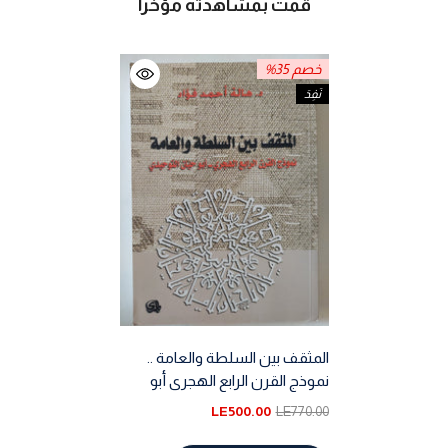
قمت بمشاهدته مؤخرا
خصم 35%
نَفِدَ
المثقف بين السلطة والعامة ..
نموذج القرن الرابع الهجرى أبو
حيان التوحيدى / هالة أحمد فؤاد
LE500.00
LE770.00