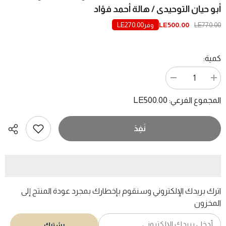
أبو حيان التوحيدى / هالة أحمد فؤاد
وفر
LE270.00
LE500.00
LE770.00
كمية:
زيادة
تقليل
الكمية
الكمية
ل
ل
LE500.00
المجموع الفرعي:
المثقف
المثقف
بين
بين
السلطة
السلطة
والعامة
والعامة
نَفِدَ
..
..
نموذج
نموذج
القرن
القرن
الرابع
الرابع
الهجرى
الهجرى
أبو
أبو
حيان
حيان
التوحيدى
التوحيدى
اترك بريدك الإلكتروني وسنقوم بإخطارك بمجرد عودة المنتج إلى
/
/
هالة
المخزون
هالة
أحمد
أحمد
فؤاد
فؤاد
يشترك