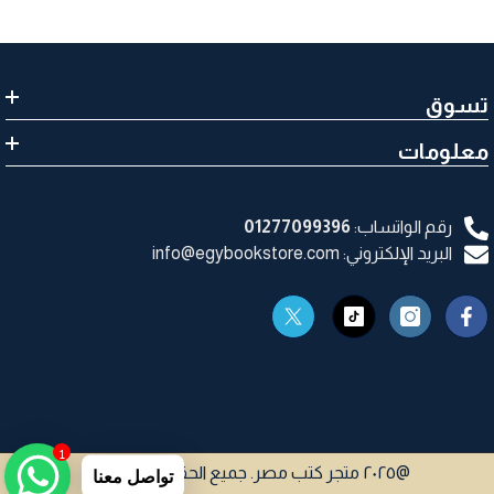
تسوق
معلومات
رقم الواتساب:
01277099396
البريد الإلكتروني: info@egybookstore.com
1
@٢٠٢٥ متجر كتب مصر. جميع الحقوق محفوظة
تواصل معنا