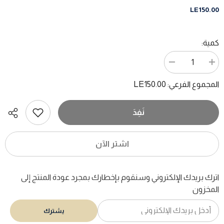
LE150.00
كمية:
زيادة
تقليل
الكمية
الكمية
ل
ل
LE150.00
المجموع الفرعي:
يوميات
يوميات
روائى
روائى
رحال
رحال
/
/
نَفِدَ
شريف
شريف
حتاتة
حتاتة
-
-
هارد
هارد
اشتر الآن
كفر
كفر
اترك بريدك الإلكتروني وسنقوم بإخطارك بمجرد عودة المنتج إلى
المخزون
يشترك