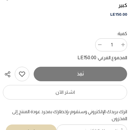
كبير
LE150.00
كمية:
زيادة
تقليل
الكمية
الكمية
ل
ل
LE150.00
المجموع الفرعي:
مجلة
مجلة
النصف
النصف
الاخر
الاخر
..
..
نَفِدَ
العدد
العدد
21
21
مايو
مايو
2001
2001
اشتر الآن
..
..
الفرعون
الفرعون
-
-
قطع
قطع
اترك بريدك الإلكتروني وسنقوم بإخطارك بمجرد عودة المنتج إلى
كبير
كبير
المخزون