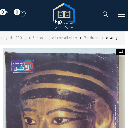
انتقل إلى المحتوى
قوائم
0
0
0
الرغبات
كت
الرئيسية
Products
مجلة النصف الاخر .. العدد 21 مايو 2001 .. الفرعون - قطع كبير
نَفِدَ