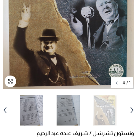
4
/
1
ونستون تشرشل / شريف عبده عبد الرحيم