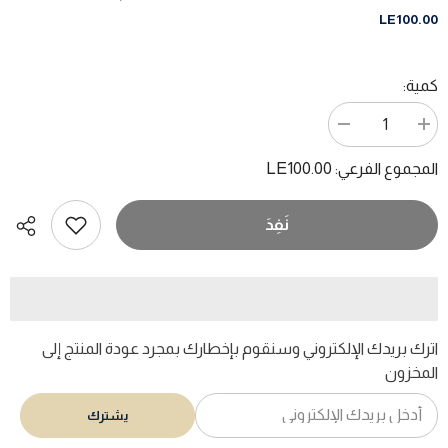
LE100.00
كمية:
زيادة
تقليل
الكمية
الكمية
ل
ل
LE100.00
المجموع الفرعي:
ونستون
ونستون
تشرشل
تشرشل
/
/
شريف
شريف
نَفِدَ
عبده
عبده
عبد
عبد
الرحيم
الرحيم
اترك بريدك الإلكتروني وسنقوم بإخطارك بمجرد عودة المنتج إلى
المخزون
يشترك