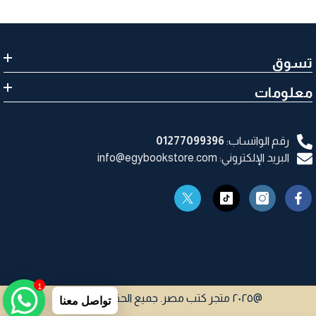
تسوق
معلومات
رقم الواتساب:
01277099396
البريد الإلكتروني: info@egybookstore.com
1
@٢٠٢٥ متجر كتب مصر. جميع الحقوق محفوظة
تواصل معنا